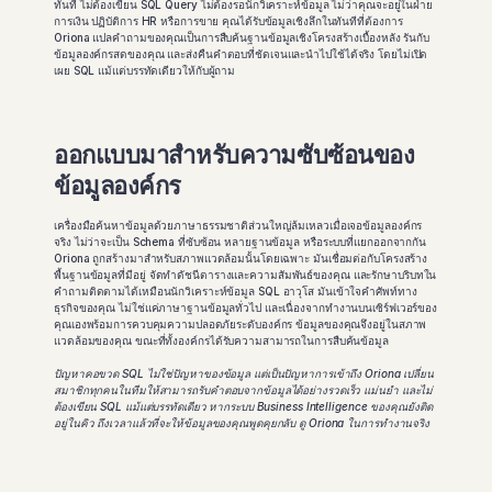
ทันที ไม่ต้องเขียน SQL Query ไม่ต้องรอนักวิเคราะห์ข้อมูล ไม่ว่าคุณจะอยู่ในฝ่าย
การเงิน ปฏิบัติการ HR หรือการขาย คุณได้รับข้อมูลเชิงลึกในทันทีที่ต้องการ 
Oriona แปลคำถามของคุณเป็นการสืบค้นฐานข้อมูลเชิงโครงสร้างเบื้องหลัง รันกับ
ข้อมูลองค์กรสดของคุณ และส่งคืนคำตอบที่ชัดเจนและนำไปใช้ได้จริง โดยไม่เปิด
เผย SQL แม้แต่บรรทัดเดียวให้กับผู้ถาม  
ออกแบบมาสำหรับความซับซ้อนของ
ข้อมูลองค์กร
เครื่องมือค้นหาข้อมูลด้วยภาษาธรรมชาติส่วนใหญ่ล้มเหลวเมื่อเจอข้อมูลองค์กร
จริง ไม่ว่าจะเป็น Schema ที่ซับซ้อน หลายฐานข้อมูล หรือระบบที่แยกออกจากกัน 
Oriona ถูกสร้างมาสำหรับสภาพแวดล้อมนั้นโดยเฉพาะ มันเชื่อมต่อกับโครงสร้าง
พื้นฐานข้อมูลที่มีอยู่ จัดทำดัชนีตารางและความสัมพันธ์ของคุณ และรักษาบริบทใน
คำถามติดตามได้เหมือนนักวิเคราะห์ข้อมูล SQL อาวุโส มันเข้าใจคำศัพท์ทาง
ธุรกิจของคุณ ไม่ใช่แค่ภาษาฐานข้อมูลทั่วไป และเนื่องจากทำงานบนเซิร์ฟเวอร์ของ
คุณเองพร้อมการควบคุมความปลอดภัยระดับองค์กร ข้อมูลของคุณจึงอยู่ในสภาพ
แวดล้อมของคุณ ขณะที่ทั้งองค์กรได้รับความสามารถในการสืบค้นข้อมูล  
ปัญหาคอขวด SQL ไม่ใช่ปัญหาของข้อมูล แต่เป็นปัญหาการเข้าถึง Oriona เปลี่ยน
สมาชิกทุกคนในทีมให้สามารถรับคำตอบจากข้อมูลได้อย่างรวดเร็ว แม่นยำ และไม่
ต้องเขียน SQL แม้แต่บรรทัดเดียว หากระบบ Business Intelligence ของคุณยังติด
อยู่ในคิว ถึงเวลาแล้วที่จะให้ข้อมูลของคุณพูดคุยกลับ ดู Oriona ในการทำงานจริง